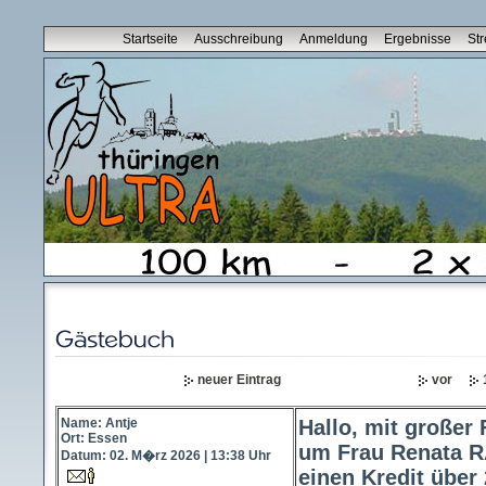
Startseite
Ausschreibung
Anmeldung
Ergebnisse
St
neuer Eintrag
vor
Name: Antje
Hallo, mit großer
Ort: Essen
um Frau Renata R
Datum: 02. M�rz 2026 | 13:38 Uhr
einen Kredit über