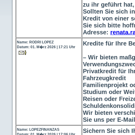
zu ihr geführt hat
Sollten Sie sich 
Kredit von einer 
Sie sich bitte ho
Adresse:
renata.
Name: RODRI LOPEZ
Kredite für Ihre B
Datum: 01. M�rz 2026 | 17:21 Uhr
– Wir bieten maßg
Verwendungszwec
Privatkredit für I
Fahrzeugkredit
Familienprojekt 
Studium oder Wei
Reisen oder Freize
Schuldenkonsolid
Wir bieten verschi
Sie uns per E-Mai
Name: LOPEZFINANZAS
Sichern Sie sich 
Datum: 01. M�rz 2026 | 17:06 Uhr