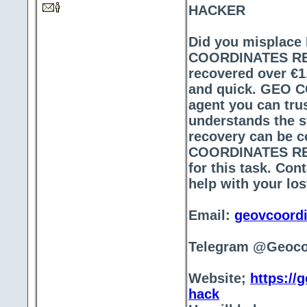
HACKER
Did you misplace 
COORDINATES REC
recovered over €1
and quick. GEO 
agent you can trus
understands the st
recovery can be c
COORDINATES REC
for this task. 
help with your los
Email:
geovcoord
Telegram @Geoco
Website;
https://
hack